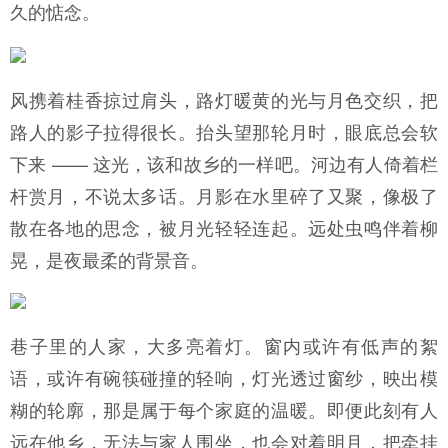
久的惦念。
风携着桂香掠过肩头，路灯暖黄的光与月色交织，把
路人的影子拉得很长。抬头望那轮月时，眼底总会软
下来 —— 这光，该和故乡的一样吧。河边有人倚着栏
杆赏月，不说太多话。月影在水里碎了又聚，像极了
散在各地的思念，被月光轻轻连起。远处虫鸣伴着柳
晃，是夜最柔的背景音。
巷子里的人家，大多亮着灯。窗内或许有低声的絮
语，或许有碗筷碰撞的轻响，灯光透过窗纱，映出模
糊的轮廓，那是属于每个家庭的温暖。即便此刻有人
远在他乡，无法与家人围坐，也会对着明月，把牵挂