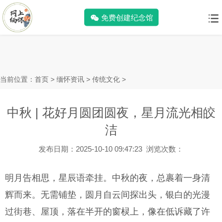
免费创建纪念馆
当前位置：
首页
>
缅怀资讯
>
传统文化
>
中秋 | 花好月圆团圆夜，星月流光相皎
洁
发布日期：2025-10-10 09:47:23 浏览次数：
明月告相思，星辰语牵挂。中秋的夜，总裹着一身清
辉而来。无需铺垫，圆月自云间探出头，银白的光漫
过街巷、屋顶，落在半开的窗棂上，像在低诉藏了许