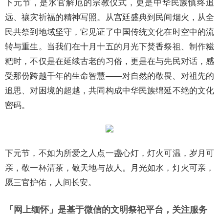
下元节，是水官解厄的宗教仪式，更是中华民族慎终追
远、禳灾祈福的精神写照。从宫廷盛典到民间烟火，从全
民共祭到地域坚守，它见证了中国传统文化在时空中的流
转与重生。当我们在十月十五的月光下焚香祭祖、制作糍
粑时，不仅是在延续古老的习俗，更是在与先民对话，感
受那份跨越千年的生命智慧——对自然的敬畏、对祖先的
追思、对困境的超越，共同构成中华民族绵延不绝的文化
密码。
下元节，不如为所爱之人点一盏心灯，灯火可温，岁月可
亲，敬一杯清茶，敬天地与故人。月光如水，灯火可亲，
愿三官护佑，人间长安。
「网上缅怀」是基于微信的文明祭祀平台，关注服务