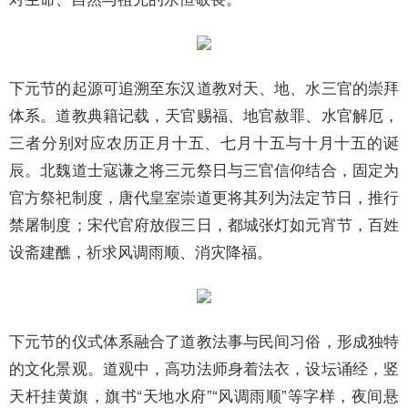
下元节的起源可追溯至东汉道教对天、地、水三官的崇拜
体系。道教典籍记载，天官赐福、地官赦罪、水官解厄，
三者分别对应农历正月十五、七月十五与十月十五的诞
辰。北魏道士寇谦之将三元祭日与三官信仰结合，固定为
官方祭祀制度，唐代皇室崇道更将其列为法定节日，推行
禁屠制度；宋代官府放假三日，都城张灯如元宵节，百姓
设斋建醮，祈求风调雨顺、消灾降福。
下元节的仪式体系融合了道教法事与民间习俗，形成独特
的文化景观。道观中，高功法师身着法衣，设坛诵经，竖
天杆挂黄旗，旗书“天地水府”“风调雨顺”等字样，夜间悬