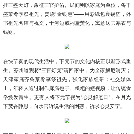
挂三盏天灯，象征三官护佑。民间则以家庭为单位，备丰
盛菜肴享祭祖先，焚烧“金银包”——用彩纸包裹锡箔，外
书祖先名讳与祝文，于河边或祠堂焚化，寓意送去寒衣与
钱财。
在快节奏的现代生活中，下元节的文化内核正以新形式重
生。苏州道观将“三官灯笼”请回家中，为全家解厄消灾；
天津家庭齐备菜肴
享祭
祖先，强化家族纽带；社交媒体
上，年轻人通过制作麻腐包子、糍粑的短视频，让传统食
俗焕发新生。更有人将下元节视为“心灵解厄日”，在月光
下焚香静思，向水官诉说生活的困惑，祈求心灵安宁。