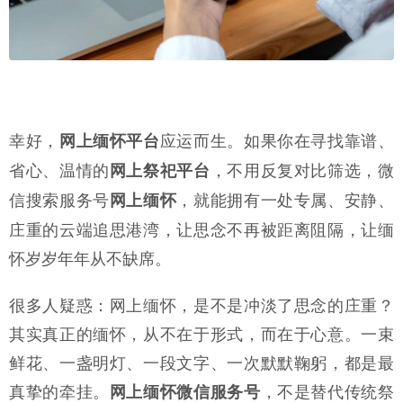
幸好，
应运而生。如果你在寻找靠谱、
网上缅怀平台
省心、温情的
，不用反复对比筛选，微
网上祭祀平台
信搜索服务号
，就能拥有一处专属、安静、
网上缅怀
庄重的云端追思港湾，让思念不再被距离阻隔，让缅
怀岁岁年年从不缺席。
很多人疑惑：网上缅怀，是不是冲淡了思念的庄重？
其实真正的缅怀，从不在于形式，而在于心意。一束
鲜花、一盏明灯、一段文字、一次默默鞠躬，都是最
真挚的牵挂。
，不是替代传统祭
网上缅怀微信服务号