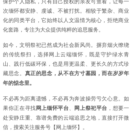
保护个人隐私，只有自己授权的亲友可查看，让每一
次缅怀都安静、虔诚、不被打扰。相较于繁杂、商业
化的同类平台，它始终以人文温情为核心，拒绝商业
化套路，专注为大众提供纯粹的追思服务。
如今，文明祭祀已然成为社会新风尚。摒弃烟火缭绕
的传统祭扫，选择网上云端缅怀，既是守护绿水青
山、践行低碳环保，也是用更温柔、更长久的方式珍
藏思念。
真正的思念，从不在方寸墓园，而在岁岁年
年的惦念里。
不必再为距离遗憾，不必再为奔波操劳亏欠心意。如
果你正在寻找
、
，想要一
网上缅怀平台
网上祭祀平台
处安静庄重、靠谱免费的云端追思之地，直接打开微
信，搜索关注服务号【网上缅怀】。