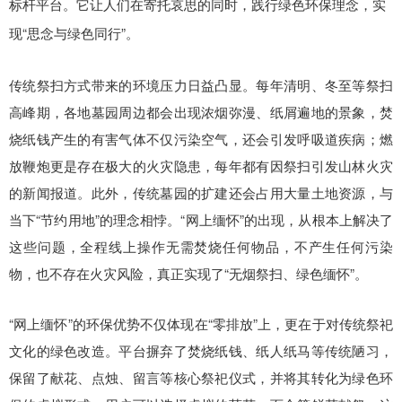
标杆平台。它让人们在寄托哀思的同时，践行绿色环保理念，实
现“思念与绿色同行”。
传统祭扫方式带来的环境压力日益凸显。每年清明、冬至等祭扫
高峰期，各地墓园周边都会出现浓烟弥漫、纸屑遍地的景象，焚
烧纸钱产生的有害气体不仅污染空气，还会引发呼吸道疾病；燃
放鞭炮更是存在极大的火灾隐患，每年都有因祭扫引发山林火灾
的新闻报道。此外，传统墓园的扩建还会占用大量土地资源，与
当下
“节约用地”的理念相悖。“网上缅怀”的出现，从根本上解决了
这些问题，全程线上操作无需焚烧任何物品，不产生任何污染
物，也不存在火灾风险，真正实现了“无烟祭扫、绿色缅怀”。
“网上缅怀”的环保优势不仅体现在“零排放”上，更在于对传统祭祀
文化的绿色改造。平台摒弃了焚烧纸钱、纸人纸马等传统陋习，
保留了献花、点烛、留言等核心祭祀仪式，并将其转化为绿色环