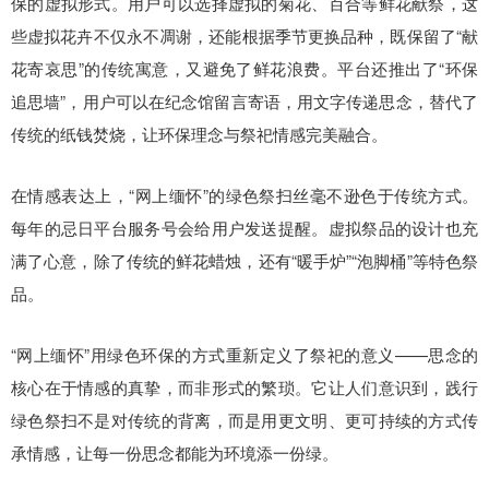
保的虚拟形式。用户可以选择虚拟的菊花、百合等鲜花献祭，这
些虚拟花卉不仅永不凋谢，还能根据季节更换品种，既保留了“献
花寄哀思”的传统寓意，又避免了鲜花浪费。平台还推出了“环保
追思墙”，用户可以在
纪念馆
留言寄语，用文字传递思念，替代了
传统的纸钱焚烧，让环保理念与祭祀情感完美融合。
在情感表达上，
“网上缅怀”的绿色祭扫丝毫不逊色于传统方式。
每年的忌日
平台服务号会给用户发送提醒
。虚拟祭品的设计也充
满了心意，除了传统的鲜花蜡烛，还有
“
暖手炉
”“
泡脚桶
”等特色祭
品。
“网上缅怀”用绿色环保的方式重新定义了祭祀的意义——思念的
核心在于情感的真挚，而非形式的繁琐。它让人们意识到，践行
绿色祭扫不是对传统的背离，而是用更文明、更可持续的方式传
承情感，让每一份思念都能为环境添一份绿。